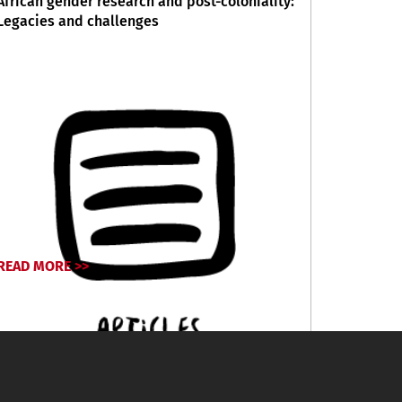
African gender research and post-coloniality:
Legacies and challenges
READ MORE >>