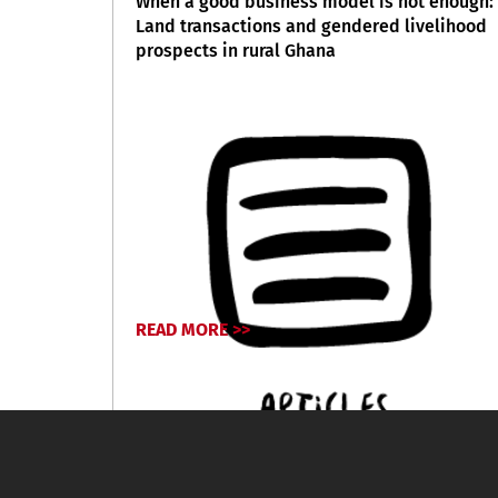
When a good business model is not enough:
Land transactions and gendered livelihood
prospects in rural Ghana
READ MORE >>