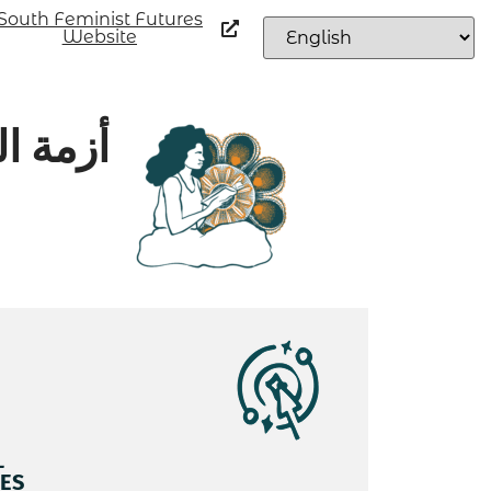
South Feminist Futures
Website
أزمة ا
L
ES