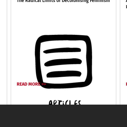
The Radical Limits of Decolonising Feminism
READ MORE >>