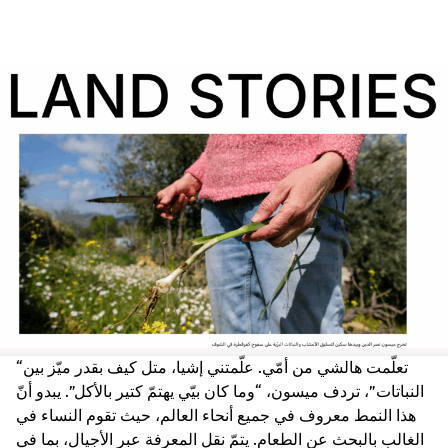
“تعلّمت هالشي من أمّي. علّمتني إشيا، متل كيف بقدر ميّز بين
النباتات”، تردف ميسون، “وما كان بيّي يهتمّ كتير بالأكل”. يبدو أنّ
هذا النمط معروف في جميع أنحاء العالم، حيث تقوم النساء في
الغالب بالبحث عن الطعام. يتمّ نقل المعرفة عبر الأجيال، بما في