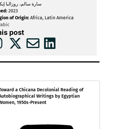
سارة سالم، روزالبا إيكا
hed:
2023
gion of Origin:
Africa, Latin America
abic
his post
Toward a Chicana Decolonial Reading of
Autobiographical Writings by Egyptian
Women, 1950s-Present