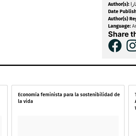
Author(s):
زا
Date Publis
Author(s) Re
Language:
Ar
Share t
Economía feminista para la sostenibilidad de
la vida