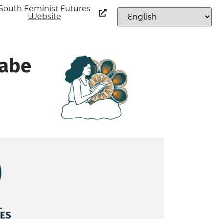
South Feminist Futures
Website
sabe
L
ES