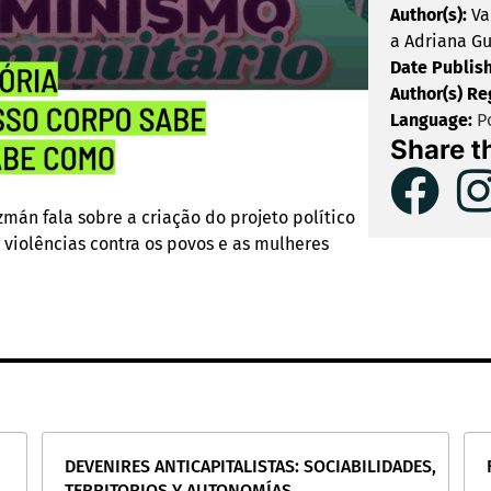
Author(s):
Va
a Adriana G
Date Publis
Author(s) Re
Language:
Po
Share t
zmán fala sobre a criação do projeto político
s violências contra os povos e as mulheres
DEVENIRES ANTICAPITALISTAS: SOCIABILIDADES,
TERRITORIOS Y AUTONOMÍAS