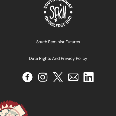
April 17, 2024
READ MORE >>
South Feminist Futures
Data Rights And Privacy Policy
Radicalising ‘Learning From Other Resisters’ in
Decolonial Feminism