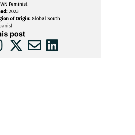
WN Feminist
hed:
2023
gion of Origin:
Global South
panish
his post