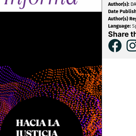
Author(s):
DA
Date Publis
Author(s) Re
Language:
S
Share t