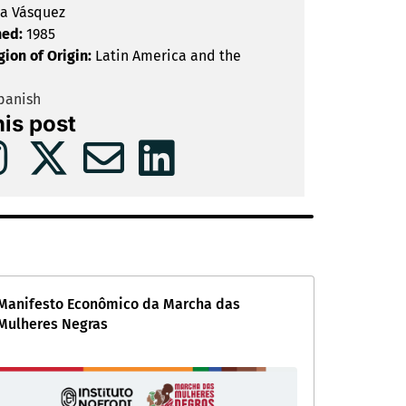
a Vásquez
hed:
1985
gion of Origin:
Latin America and the
panish
his post
Manifesto Econômico da Marcha das
Mulheres Negras