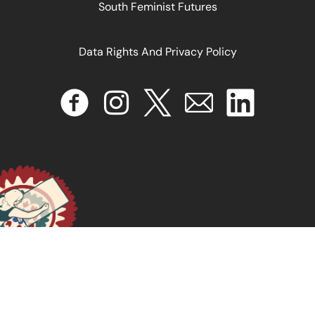
South Feminist Futures
Data Rights And Privacy Policy
Airing Egypt’s Dirty Laundry: BuSSy’s Storytelling as
Feminist Social Change
October 27, 2024
READ MORE >>