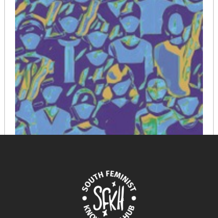
Gender and Coloniality: From low-Intensity Communal
Patriarchy to High-IntensityColonial Modern
Patriarchy by Rita Laura Segato
March 18, 2025
READ MORE >>