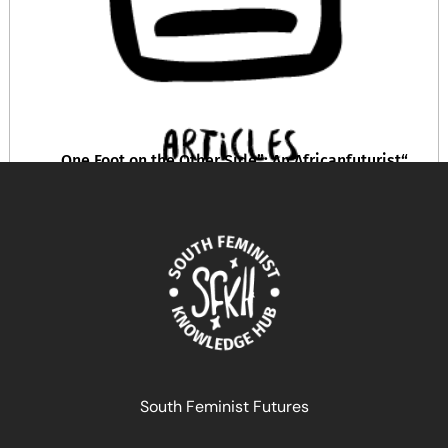
“One Foot on the Other Side”: An Africanfuturist
Reading of Irenosen Okojie’s Butterfly Fish (2015) and
Akwaeke Emezi’s Freshwater (2018)
September 26, 2024
READ MORE >>
South Feminist Futures