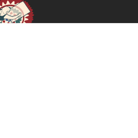
La farce de la « prise en compte du genre » : une
grille de lecture féministe des politiques de la
Banque mondiale
October 17, 2024
READ MORE >>