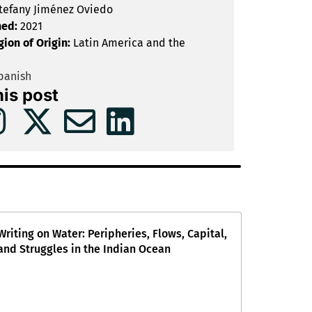
tefany Jiménez Oviedo
hed:
2021
gion of Origin:
Latin America and the
panish
his post
Writing on Water: Peripheries, Flows, Capital,
and Struggles in the Indian Ocean