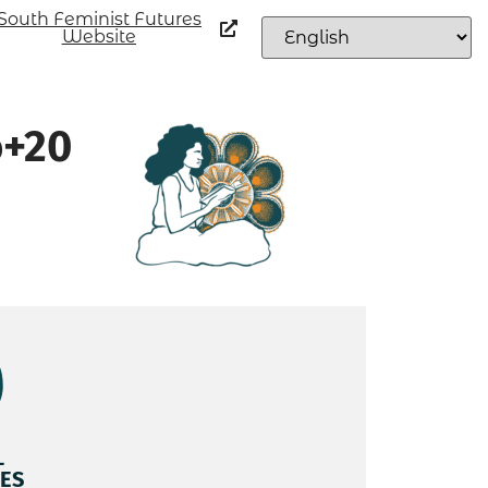
South Feminist Futures
Website
o+20
L
ES