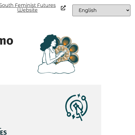
South Feminist Futures
Website
smo
L
ES