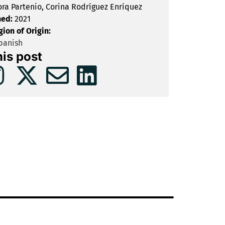
ora Partenio, Corina Rodríguez Enríquez
hed:
2021
gion of Origin:
panish
his post