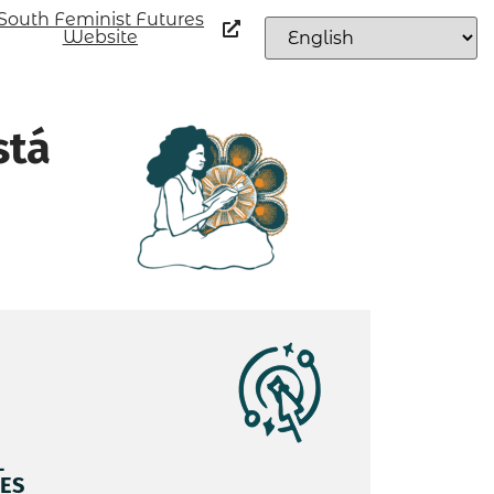
South Feminist Futures
Website
stá
L
ES