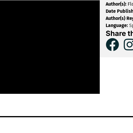
Author(s):
Fl
Date Publis
Author(s) Re
Language:
S
Share t