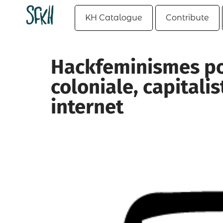
KH Catalogue
Contribute
Hackfeminismes po
coloniale, capitali
internet