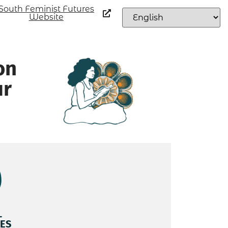
South Feminist Futures
Website
on
ur
L
ES