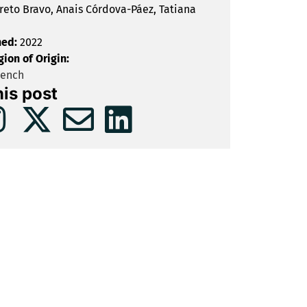
reto Bravo, Anais Córdova-Páez, Tatiana
hed:
2022
gion of Origin:
rench
his post