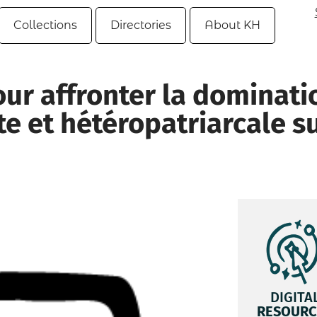
Collections
Directories
About KH
ur affronter la dominati
ste et hétéropatriarcale s
DIGITA
RESOURC