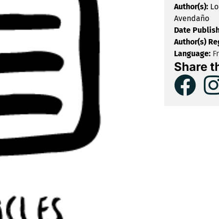
Author(s):
Lo
Avendaño
Date Publis
Author(s) Re
Language:
F
Share t